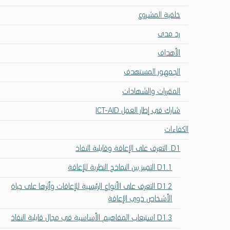
ل
خلفية المشروع
ك
ف
رد مدى
ا
الأهداف
ء
ا
الجمهور المستهدف
ت
المقررات والشهادات
ح
و
شارك في إطار العمل ICT-AID
ل
ن
الكفاءات
ف
D1. التعرف على الإعاقة وقابلية النفاذ
ا
ذ
D1.1 اﻟﺘﻤﻴﻴﺰ ﺑﻴﻦ اﻟﻨﻤﺎذج اﻟﻨﻈﺮﻳﺔ ﻟﻺﻋﺎﻗﺔ
ي
ة
D1.2 اﻟﺘﻌﺮف ﻋﻠﻰ اﻷﻧﻮاع اﻟﺮﺋﻴﺴﻴﺔ ﻟﻺﻋﺎﻗﺎت وأﺛﺮﻫﺎ ﻋﻠﻰ ﺣﻴﺎة
ت
اﻷﺷﺨﺎص ذوي اﻹﻋﺎﻗﺔ
ك
D1.3 اﺳﺘﻴﻌﺎب اﻟﻤﻔﺎﻫﻴﻢ اﻷﺳﺎﺳﻴﺔ ﻓﻲ ﻣﺠﺎل ﻗﺎﺑﻠﻴﺔ اﻟﻨﻔﺎذ
ن