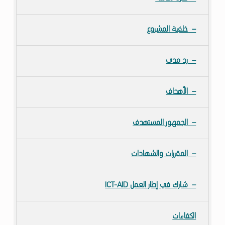
ج
ي
خلفية المشروع
ا
ا
ل
رد مدى
م
ع
ل
الأهداف
و
م
ا
الجمهور المستهدف
ت
و
المقررات والشهادات
ا
ل
ا
شارك في إطار العمل ICT-AID
ت
ص
ا
الكفاءات