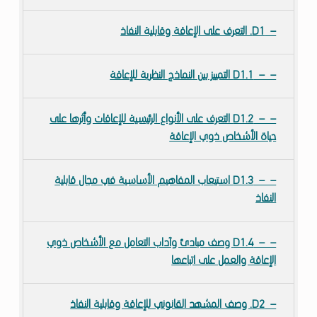
ل
ا
D1. التعرف على الإعاقة وقابلية النفاذ
ت
و
ا
D1.1 اﻟﺘﻤﻴﻴﺰ ﺑﻴﻦ اﻟﻨﻤﺎذج اﻟﻨﻈﺮﻳﺔ ﻟﻺﻋﺎﻗﺔ
ل
ت
ص
D1.2 اﻟﺘﻌﺮف ﻋﻠﻰ اﻷﻧﻮاع اﻟﺮﺋﻴﺴﻴﺔ ﻟﻺﻋﺎﻗﺎت وأﺛﺮﻫﺎ ﻋﻠﻰ
م
ﺣﻴﺎة اﻷﺷﺨﺎص ذوي اﻹﻋﺎﻗﺔ
ي
م
ا
D1.3 اﺳﺘﻴﻌﺎب اﻟﻤﻔﺎﻫﻴﻢ اﻷﺳﺎﺳﻴﺔ ﻓﻲ ﻣﺠﺎل ﻗﺎﺑﻠﻴﺔ
ل
اﻟﻨﻔﺎذ
ش
ا
D1.4 وﺻﻒ ﻣﺒﺎدئ وآداب اﻟﺘﻌﺎﻣﻞ ﻣﻊ اﻷﺷﺨﺎص ذوي
م
اﻹﻋﺎﻗﺔ واﻟﻌﻤﻞ ﻋﻠﻰ اﺗﺒﺎﻋﻬﺎ
ل
D2. وصف المشهد القانوني للإعاقة وقابلية النفاذ