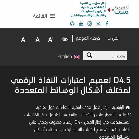
إ
D4.5 تعميم اعتبارات النفاذ الرقمي لمختلف أشكال الوسائط المتعددة - إطار عمل مدى لتنمية الكفاءات حول نفاذية تكنولوجيا المعلومات والاتصالات والتصميم الشامل
ط
القائمة
ا
Mada Github
Mada Youtube
Mada Instagram
Mada Twitter
Mada Facebook
ر
ع
Visual Impairment
Decrease Font Size
Normal Font Size
Increase Font Size
اتصل بنا
خريطة الموقع
م
ل
البحث عن:
م
English
د
ى
ل
Introduction
D4.5 تعميم اعتبارات النفاذ الرقمي
ت
لمختلف أشكال الوسائط المتعددة
ن
م
ي
الرئيسية
إطار عمل مدى لتنمية الكفاءات حول نفاذية
>
ة
تكنولوجيا المعلومات والاتصالات والتصميم الشامل
5- الكفاءات
>
ا
المستهدفة في إطار العمل
D4. إنشاء محتوى رقمي قابل
>
ل
للنفاذ
D4.5 تعميم اعتبارات النفاذ الرقمي لمختلف أشكال
>
ك
الوسائط المتعددة