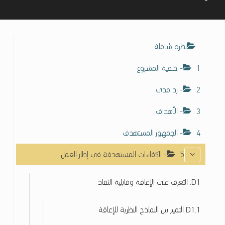
ف
ا
ء
ا
ت
نظرة شاملة
ح
1- خلفية المشروع
و
ل
2- رد مدى
ن
ف
3- الأهداف
ا
ذ
4- الجمهور المستهدف
ي
ة
5- الكفاءات المستهدفة في إطار العمل
ت
ك
D1. التعرف على الإعاقة وقابلية النفاذ
ن
و
ل
D1.1 اﻟﺘﻤﻴﻴﺰ ﺑﻴﻦ اﻟﻨﻤﺎذج اﻟﻨﻈﺮﻳﺔ ﻟﻺﻋﺎﻗﺔ
و