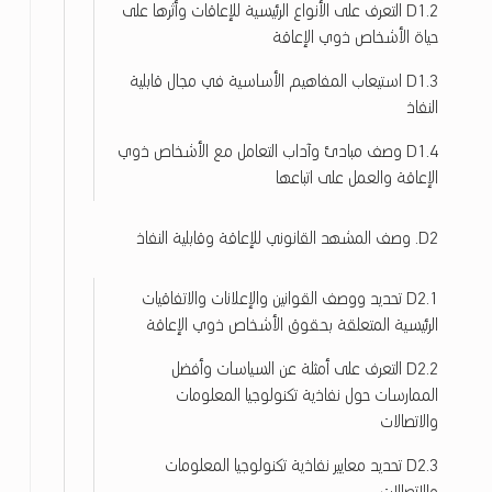
D1.2 اﻟﺘﻌﺮف ﻋﻠﻰ اﻷﻧﻮاع اﻟﺮﺋﻴﺴﻴﺔ ﻟﻺﻋﺎﻗﺎت وأﺛﺮﻫﺎ ﻋﻠﻰ
ج
ﺣﻴﺎة اﻷﺷﺨﺎص ذوي اﻹﻋﺎﻗﺔ
ي
ا
D1.3 اﺳﺘﻴﻌﺎب اﻟﻤﻔﺎﻫﻴﻢ اﻷﺳﺎﺳﻴﺔ ﻓﻲ ﻣﺠﺎل ﻗﺎﺑﻠﻴﺔ
ا
اﻟﻨﻔﺎذ
ل
م
D1.4 وﺻﻒ ﻣﺒﺎدئ وآداب اﻟﺘﻌﺎﻣﻞ ﻣﻊ اﻷﺷﺨﺎص ذوي
ع
اﻹﻋﺎﻗﺔ واﻟﻌﻤﻞ ﻋﻠﻰ اﺗﺒﺎﻋﻬﺎ
ل
و
D2. وصف المشهد القانوني للإعاقة وقابلية النفاذ
م
ا
ت
D2.1 تحديد ووصف القوانين والإعلانات والاتفاقيات
و
الرئيسية المتعلقة بحقوق الأشخاص ذوي الإعاقة
ا
ل
D2.2 التعرف على أمثلة عن السياسات وأفضل
ا
الممارسات حول نفاذية تكنولوجيا المعلومات
ت
والاتصالات
ص
D2.3 تحديد معايير نفاذية تكنولوجيا المعلومات
ا