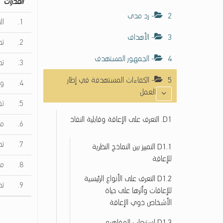
القدرات
ل
2- رد مدى
ك
1. التعرف على المفاهيم الأساسية لتصميم وتطوير تطبيقات الجوال
ف
3- الأهداف
2. تحديد مشكلات النفاذ المحتملة في تطبيقات الجوال
ا
ء
4- الجمهور المستهدف
3. تحديد مشكلات التوافق والتشغيل البيني في تطبيقات الجوال
ا
ت
5- الكفاءات المستهدفة في إطار
4. وصف خصائص النفاذ الأساسية لمنصات الجوال
ح
العمل
و
5. تفسير معايير النفاذ الخاصة بالجوال
ل
D1. التعرف على الإعاقة وقابلية النفاذ
ن
6. مراجعة وتلخيص الإرشادات والمبادئ والتقنيات الخاصة بنفاذية تطبيقات الجوال
ف
7. تحديد وتطبيق تكنولوجيا الجوال الداعمة للنفاذ الرقمي
ا
D1.1 اﻟﺘﻤﻴﻴﺰ ﺑﻴﻦ اﻟﻨﻤﺎذج اﻟﻨﻈﺮﻳﺔ
ذ
ﻟﻺﻋﺎﻗﺔ
8. مراجعة أفضل الممارسات لنفاذية تطبيقات الجوال
ي
D1.2 اﻟﺘﻌﺮف ﻋﻠﻰ اﻷﻧﻮاع اﻟﺮﺋﻴﺴﻴﺔ
ة
9. تحديد اعتبارات النفاذ وتطبيقها في تطبيقات الجوال
ﻟﻺﻋﺎﻗﺎت وأﺛﺮﻫﺎ ﻋﻠﻰ ﺣﻴﺎة
ت
اﻷﺷﺨﺎص ذوي اﻹﻋﺎﻗﺔ
ك
ن