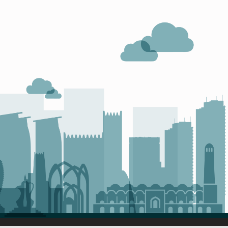
ص
ا
ل
ا
ت
و
ا
ل
ت
ص
م
ي
م
ا
ل
ش
ا
م
ل