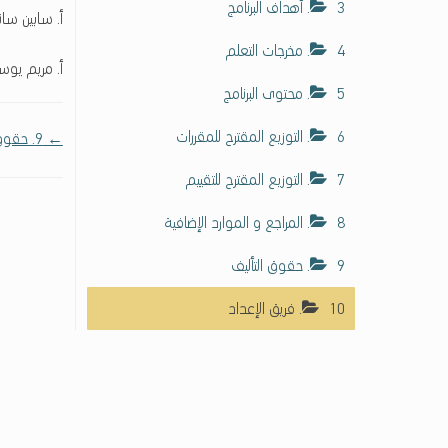
3. أهداف البرنامج
ل
أ. سابين سا
ك
4. مخرجات التعلم
ف
أ. مريم يوسف
ا
5. محتوى البرنامج
ء
 navigation
ا
6. التوزيع المقترح للمقررات
← 9. حقوق التأليف
ت
ح
7. التوزيع المقترح للتقييم
و
8. المراجع و الموارد الإضافية
ل
ن
9. حقوق التأليف
ف
ا
10. فريق الإعداد
ذ
ي
ة
ت
ك
ن