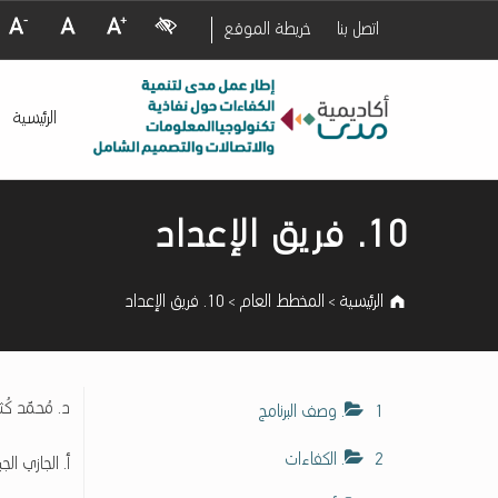
Visual Impairment
Decrease Font Size
Normal Font Size
Increase Font Size
اتصل بنا
خريطة الموقع
إ
10. فريق الإعداد - إطار عمل مدى لتنمية الكفاءات حول نفاذية تكنولوجيا المعلومات والاتصالات والتصميم الشامل
ط
الرئيسية
ا
ر
ع
Introduction
م
10. فريق الإعداد
ل
م
د
الرئيسية
المخطط العام
10. فريق الإعداد
>
>
ى
ل
ت
ن
د. مُحمّد كُـثـيّ
1. وصف البرنامج
م
ي
2. الكفاءات
أ. الجازي الجبر
ة
ا